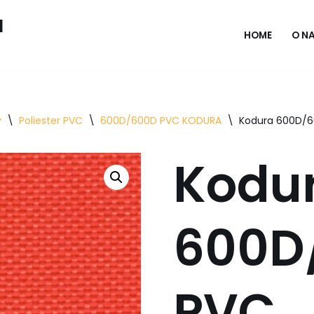
l
HOME
O N
y
\
Poliester PVC
\
600D/600D PVC KODURA
\
Kodura 600D/
Kodu
600D
PVC