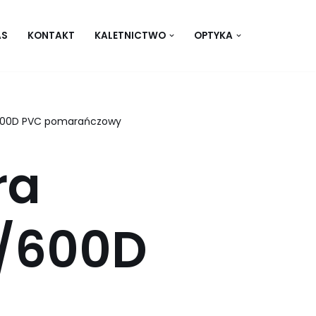
AS
KONTAKT
KALETNICTWO
OPTYKA
600D PVC pomarańczowy
ra
/600D