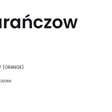
rańczow
 (ORANGE)
KODURA