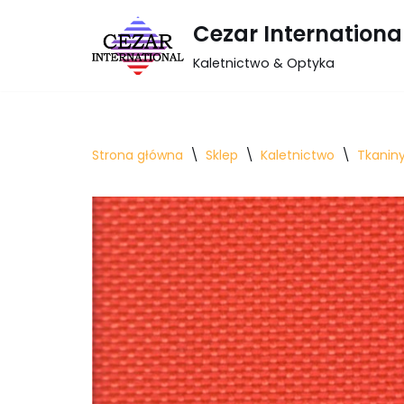
Cezar Internationa
Przejdź
Kaletnictwo & Optyka
do
treści
Strona główna
\
Sklep
\
Kaletnictwo
\
Tkanin