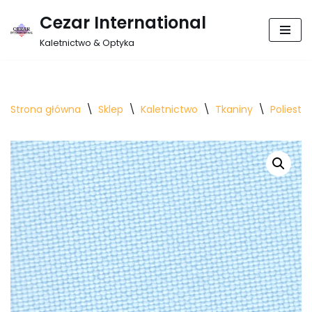
Cezar International
Przejdź
Kaletnictwo & Optyka
do
treści
Strona główna
\
Sklep
\
Kaletnictwo
\
Tkaniny
\
Polieste