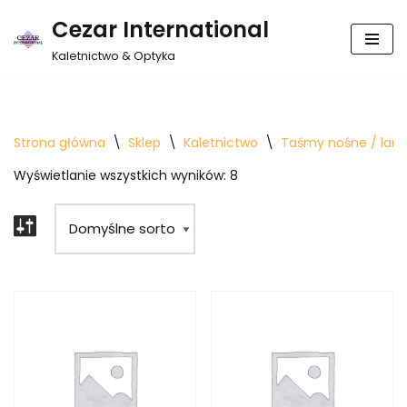
Cezar International
Przejdź
Kaletnictwo & Optyka
do
treści
Strona główna
\
Sklep
\
Kaletnictwo
\
Taśmy nośne / lamó
Wyświetlanie wszystkich wyników: 8