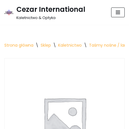
Cezar International
Przejdź
Kaletnictwo & Optyka
do
treści
Strona główna
\
Sklep
\
Kaletnictwo
\
Taśmy nośne / lamó