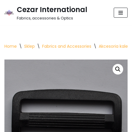
Cezar International
Skip
Fabrics, accessories & Optics
to
content
Home
\
Sklep
\
Fabrics and Accessories
\
Akcesoria kalet