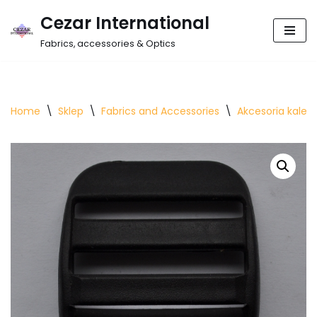
Cezar International
Skip
Fabrics, accessories & Optics
to
content
Home
\
Sklep
\
Fabrics and Accessories
\
Akcesoria kalet