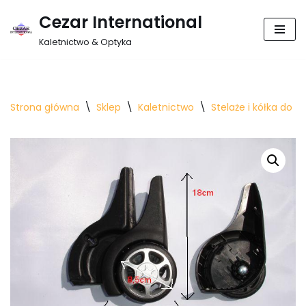
Cezar International
Przejdź
Kaletnictwo & Optyka
do
treści
Strona główna
\
Sklep
\
Kaletnictwo
\
Stelaże i kółka do t