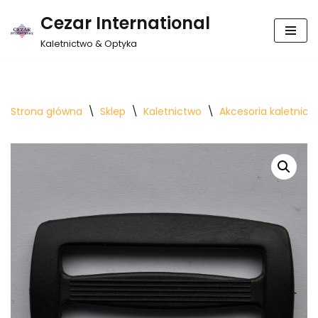
Cezar International
Przejdź
Kaletnictwo & Optyka
do
treści
Strona główna
\
Sklep
\
Kaletnictwo
\
Akcesoria kaletnicz