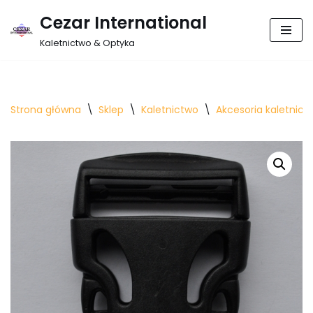
Cezar International
Przejdź
Kaletnictwo & Optyka
do
treści
Strona główna
\
Sklep
\
Kaletnictwo
\
Akcesoria kaletnicz