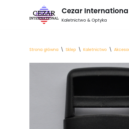
Cezar Internationa
Przejdź
Kaletnictwo & Optyka
do
treści
Strona główna
\
Sklep
\
Kaletnictwo
\
Akcesor