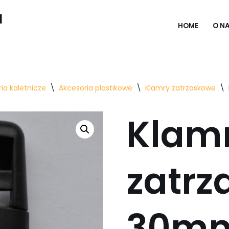
l
HOME
O N
ia kaletnicze
\
Akcesoria plastikowe
\
Klamry zatrzaskowe
\
Klam
zatr
30mm