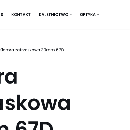
AS
KONTAKT
KALETNICTWO
OPTYKA
Klamra zatrzaskowa 30mm 67D
ra
zaskowa
 67D