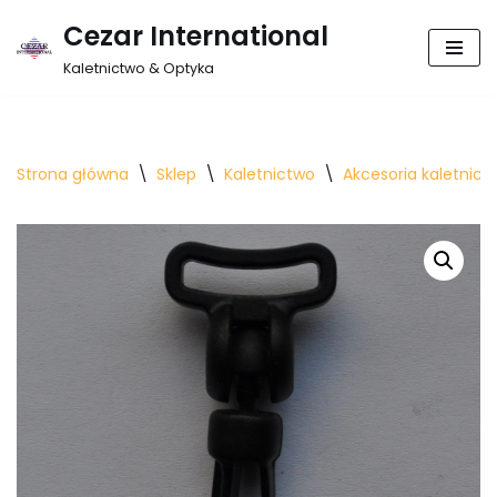
Cezar International
Przejdź
Kaletnictwo & Optyka
do
treści
Strona główna
\
Sklep
\
Kaletnictwo
\
Akcesoria kaletnicz