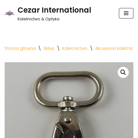
Cezar International
Przejdź
Kaletnictwo & Optyka
do
treści
Strona główna
\
Sklep
\
Kaletnictwo
\
Akcesoria kaletnicz